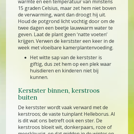
warmte en een temperatuur van minstens
15 graden Celsius, maar zet hem niet boven
de verwarming, want dan droogt hij uit.
Houd de potgrond licht vochtig door om de
twee dagen een beetje lauwwarm water te
geven. Laat de plant geen ‘natte voeten’
krijgen. Verwen de kerstster een keer in de
week met vloeibare kamerplantenvoeding.
Het witte sap van de kerstster is
giftig, dus zet hem op een plek waar
huisdieren en kinderen niet bij
kunnen.
Kerstster binnen, kerstroos
buiten
De kerstster wordt vaak verward met de
kerstroos; de vaste tuinplant Helleborus. Al
is dit wat ons betreft ook een ster. De
kerstroos bloeit wit, donkerpaars, roze of
meerkleurig, en dat midden in de winter en