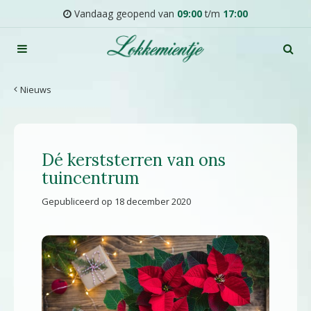
G
Vandaag geopend van
09:00
t/m
17:00
a
n
a
a
r
Nieuws
c
o
n
t
Dé kerststerren van ons
e
n
tuincentrum
t
Gepubliceerd op
18 december 2020