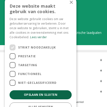
×
Deze website maakt
Alles onder één dak
gebruik van cookies.
Van plant tot complete aanleg
Deze website gebruikt cookies om uw
gebruikerservaring te verbeteren. Door
Duurzaam en dorpsgemak
onze website te gebruiken, stemt u in met
Lever je statiegeldflessen bij ons in én elektrische laadpalen
alle cookies in overeenstemming met ons
Cookiebeleid.
Lees verder
STRIKT NOODZAKELIJK
PRESTATIE
Contact
TARGETING
Openingstijden
FUNCTIONEEL
Meer informatie
NIET-GECLASSIFICEERD
Klantervaringen
OPSLAAN EN SLUITEN
Tuincentrum
Hoveniers
Kamerplanten
Dierenwinkel
ALLES AFWIJZEN