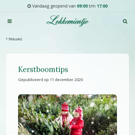
G
Vandaag geopend van
09:00
t/m
17:00
a
n
a
a
r
Nieuws
c
o
n
t
Kerstboomtips
e
n
Gepubliceerd op
11 december 2020
t