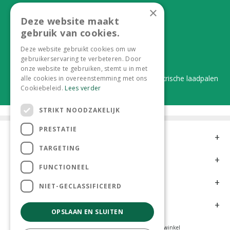
Eerlijk, lokaal en praktisch
×
Deze website maakt
Alles onder één dak
gebruik van cookies.
Van plant tot complete aanleg
Deze website gebruikt cookies om uw
gebruikerservaring te verbeteren. Door
Duurzaam en dorpsgemak
onze website te gebruiken, stemt u in met
Lever je statiegeldflessen bij ons in én elektrische laadpalen
alle cookies in overeenstemming met ons
Cookiebeleid.
Lees verder
STRIKT NOODZAKELIJK
PRESTATIE
Contact
TARGETING
Openingstijden
FUNCTIONEEL
Meer informatie
NIET-GECLASSIFICEERD
Klantervaringen
OPSLAAN EN SLUITEN
Tuincentrum
Hoveniers
Kamerplanten
Dierenwinkel