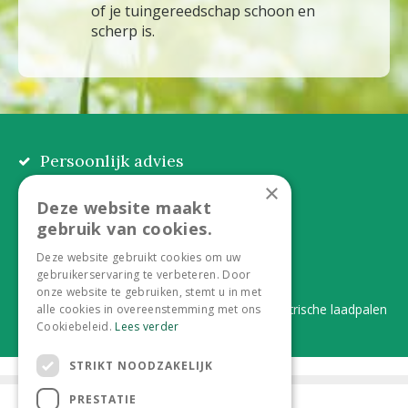
of je tuingereedschap schoon en
scherp is.
Persoonlijk advies
Eerlijk, lokaal en praktisch
×
Deze website maakt
Alles onder één dak
gebruik van cookies.
Van plant tot complete aanleg
Deze website gebruikt cookies om uw
gebruikerservaring te verbeteren. Door
Duurzaam en dorpsgemak
onze website te gebruiken, stemt u in met
Lever je statiegeldflessen bij ons in én elektrische laadpalen
alle cookies in overeenstemming met ons
Cookiebeleid.
Lees verder
STRIKT NOODZAKELIJK
PRESTATIE