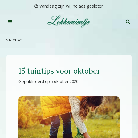
G
Vandaag zijn wij helaas gesloten
a
n
a
a
r
Nieuws
c
o
n
t
15 tuintips voor oktober
e
n
Gepubliceerd op
5 oktober 2020
t