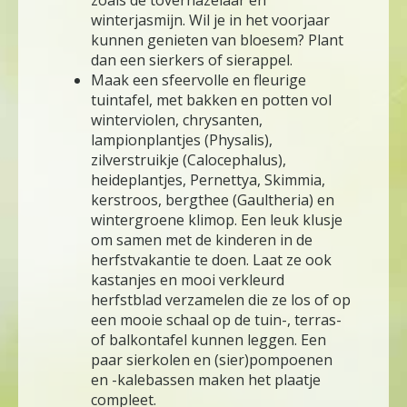
zoals de toverhazelaar en
winterjasmijn. Wil je in het voorjaar
kunnen genieten van bloesem? Plant
dan een sierkers of sierappel.
Maak een sfeervolle en fleurige
tuintafel, met bakken en potten vol
winterviolen, chrysanten,
lampionplantjes (Physalis),
zilverstruikje (Calocephalus),
heideplantjes, Pernettya, Skimmia,
kerstroos, bergthee (Gaultheria) en
wintergroene klimop. Een leuk klusje
om samen met de kinderen in de
herfstvakantie te doen. Laat ze ook
kastanjes en mooi verkleurd
herfstblad verzamelen die ze los of op
een mooie schaal op de tuin-, terras-
of balkontafel kunnen leggen. Een
paar sierkolen en (sier)pompoenen
en -kalebassen maken het plaatje
compleet.