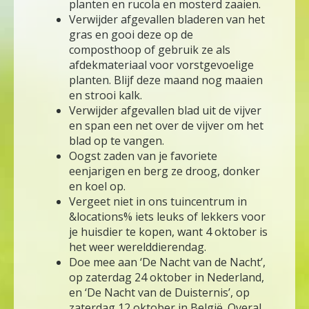
planten en rucola en mosterd zaaien.
Verwijder afgevallen bladeren van het
gras en gooi deze op de
composthoop of gebruik ze als
afdekmateriaal voor vorstgevoelige
planten. Blijf deze maand nog maaien
en strooi kalk.
Verwijder afgevallen blad uit de vijver
en span een net over de vijver om het
blad op te vangen.
Oogst zaden van je favoriete
eenjarigen en berg ze droog, donker
en koel op.
Vergeet niet in ons tuincentrum in
&locations% iets leuks of lekkers voor
je huisdier te kopen, want 4 oktober is
het weer werelddierendag.
Doe mee aan ‘De Nacht van de Nacht’,
op zaterdag 24 oktober in Nederland,
en ‘De Nacht van de Duisternis’, op
zaterdag 12 oktober in België. Overal