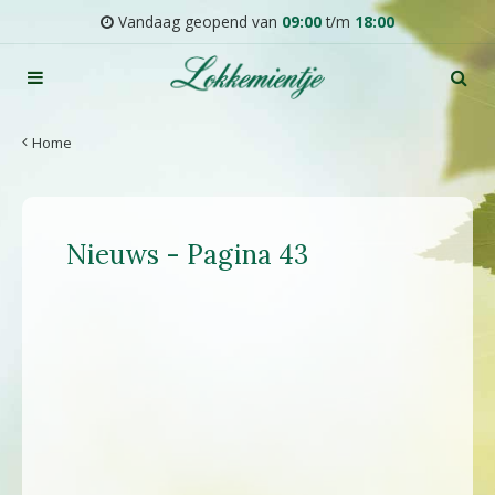
G
Vandaag geopend van
09:00
t/m
18:00
a
n
a
a
r
Home
c
o
n
t
Nieuws - Pagina 43
e
n
t