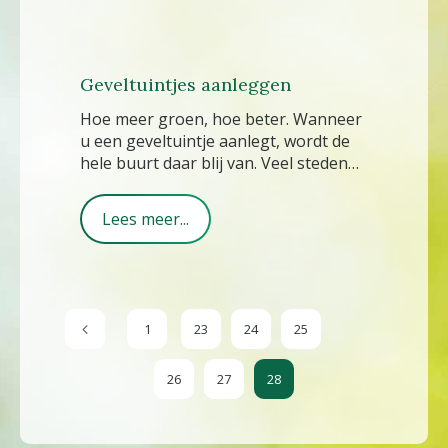
Geveltuintjes aanleggen
Hoe meer groen, hoe beter. Wanneer
u een geveltuintje aanlegt, wordt de
hele buurt daar blij van. Veel steden
en gemeenten stimuleren de aanleg
van geveltuinen. Wanneer u een
Lees meer...
geveltuin aanvraagt, halen ze de
stoeptegels weg, plaatsen ze stenen
randen en vullen ze de smalle strook
met goede aarde. Gratis en voor niks!
1
23
24
25
Goede geveltuinplanten
Geveltuinen hebben over het
26
27
28
algemeen vrij droge grond, want de
gevel onttrekt vocht aan de a
...