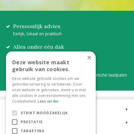
Persoonlijk advies
Eerlijk, lokaal en praktisch
Alles onder één dak
Van plant tot complete aanleg
×
Deze website maakt
Duurzaam en dorpsgemak
gebruik van cookies.
Lever je statiegeldflessen bij ons in én elektrische laadpalen
Deze website gebruikt cookies om uw
gebruikerservaring te verbeteren. Door
onze website te gebruiken, stemt u in met
alle cookies in overeenstemming met ons
Cookiebeleid.
Lees verder
Contact
STRIKT NOODZAKELIJK
Openingstijden
PRESTATIE
TARGETING