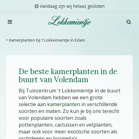
G
Vandaag zijn wij helaas gesloten
a
n
a
a
r
Kamerplanten bij 't Lokkemientje in Edam
c
o
n
t
De beste kamerplanten in de
e
n
buurt van Volendam
t
Bij Tuincentrum 't Lokkemientje in de buurt
van Volendam hebben we een grote
selectie aan
kamerplanten
in verschillende
soorten en maten. Zo kun je bij ons terecht
voor populaire soorten zoals
pottenplanten, cactussen en vetplanten,
maar ook voor meer exotische soorten als
orchideeën en bromelia's.