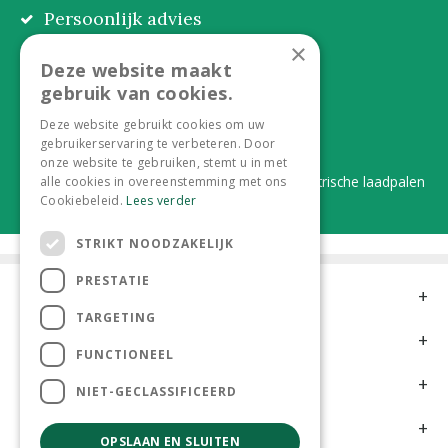
Persoonlijk advies
Eerlijk, lokaal en praktisch
×
Deze website maakt
Alles onder één dak
gebruik van cookies.
Van plant tot complete aanleg
Deze website gebruikt cookies om uw
gebruikerservaring te verbeteren. Door
Duurzaam en dorpsgemak
onze website te gebruiken, stemt u in met
Lever je statiegeldflessen bij ons in én elektrische laadpalen
alle cookies in overeenstemming met ons
Cookiebeleid.
Lees verder
STRIKT NOODZAKELIJK
PRESTATIE
Contact
TARGETING
Openingstijden
FUNCTIONEEL
Meer informatie
NIET-GECLASSIFICEERD
Klantervaringen
OPSLAAN EN SLUITEN