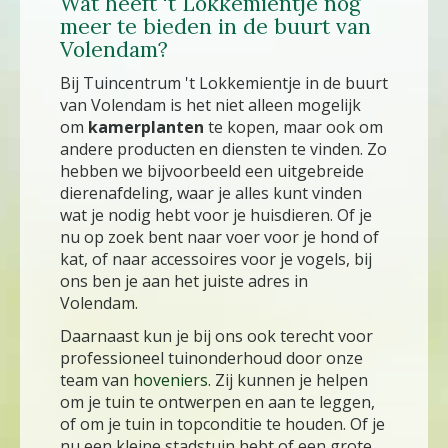
Wat heeft 't Lokkemientje nog
meer te bieden in de buurt van
Volendam?
Bij Tuincentrum 't Lokkemientje in de buurt
van Volendam is het niet alleen mogelijk
om
kamerplanten
te kopen, maar ook om
andere producten en diensten te vinden. Zo
hebben we bijvoorbeeld een uitgebreide
dierenafdeling, waar je alles kunt vinden
wat je nodig hebt voor je huisdieren. Of je
nu op zoek bent naar voer voor je hond of
kat, of naar accessoires voor je vogels, bij
ons ben je aan het juiste adres in
Volendam.
Daarnaast kun je bij ons ook terecht voor
professioneel tuinonderhoud door onze
team van
hoveniers
. Zij kunnen je helpen
om je tuin te ontwerpen en aan te leggen,
of om je tuin in topconditie te houden. Of je
nu een kleine stadstuin hebt of een grote