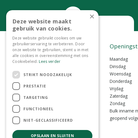
×
Deze website maakt
gebruik van cookies.
Bel ons
Deze website gebruikt cookies om uw
gebruikerservaring te verbeteren. Door
0299-372465
Contact
Openingst
onze website te gebruiken, stemt u in met
alle cookies in overeenstemming met ons
Tuincentrum Lokkemientje
Maandag
Cookiebeleid.
Lees verder
Lokkemientjesweg 1
Dinsdag
1135 VZ Edam
Woensdag
STRIKT NOODZAKELIJK
Donderdag
PRESTATIE
0299-372465
Vrijdag
info@lokkemientje.nl
Zaterdag
TARGETING
Zondag
FUNCTIONEEL
Bulk inname m
geopend volge
NIET-GECLASSIFICEERD
OPSLAAN EN SLUITEN