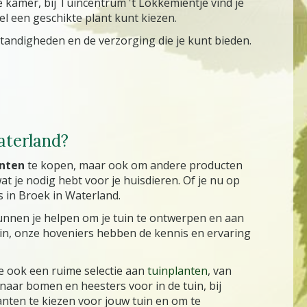
e kamer, bij Tuincentrum 't Lokkemientje vind je
l een geschikte plant kunt kiezen.
tandigheden en de verzorging die je kunt bieden.
aterland?
nten
te kopen, maar ook om andere producten
t je nodig hebt voor je huisdieren. Of je nu op
s in Broek in Waterland.
 kunnen je helpen om je tuin te ontwerpen en aan
 tuin, onze hoveniers hebben de kennis en ervaring
e ook een ruime selectie aan
tuinplanten
, van
naar bomen en heesters voor in de tuin, bij
anten te kiezen voor jouw tuin en om te