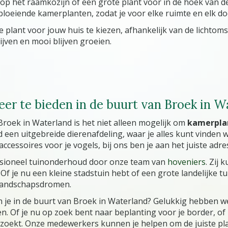
 op het raamkozijn of een grote plant voor in de hoek van d
loeiende kamerplanten, zodat je voor elke ruimte en elk doe
plant voor jouw huis te kiezen, afhankelijk van de lichtoms
ijven en mooi blijven groeien.
er te bieden in de buurt van Broek in W
Broek in Waterland is het niet alleen mogelijk om
kamerpla
een uitgebreide dierenafdeling, waar je alles kunt vinden wa
ccessoires voor je vogels, bij ons ben je aan het juiste adre
essioneel tuinonderhoud door onze team van
hoveniers
. Zij
. Of je nu een kleine stadstuin hebt of een grote landelijke
n landschapsdromen.
 je in de buurt van Broek in Waterland? Gelukkig hebben w
n. Of je nu op zoek bent naar beplanting voor je border, of 
e zoekt. Onze medewerkers kunnen je helpen om de juiste pl