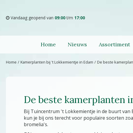
Ga
naar
content
Vandaag geopend van
09:00
t/m
17:00
Home
Nieuws
Assortiment
Home
Kamerplanten bij 't Lokkemientje in Edam
De beste kamerplant
De beste kamerplanten i
Bij Tuincentrum 't Lokkemientje in de buurt van
kun je bij ons terecht voor populaire soorten z
bromelia's.